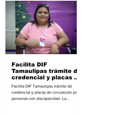
reducción de los indicadores de
pobreza en Tamaulipas y lograr una
sociedad más justa, solidaria y con
igualdad de condiciones
Facilita DIF
Tamaulipas trámite de
credencial y placas de
circulación para
Facilita DIF Tamaulipas trámite de
personas con
credencial y placas de circulación para
discapacidad.
personas con discapacidad -La
expedición de la Credencial Nacional
para Personas con Discapacidad y la