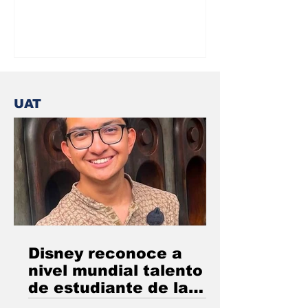
valoración para el trámite de placas
fortalecen la inclusión y favorecen una
movilidad más accesible Agosto 05 de
2026 Ciudad Victoria, Tamaulipas.
Como parte de las acciones para
fortalecer la atención prioritaria y la
UAT
inclusión social, el Sistema DIF
Tamaulipas, que preside la doctora
María de Villa
Disney reconoce a
nivel mundial talento
de estudiante de la
UAT.