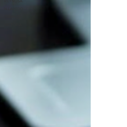
REYNOSA
N.LAREDO
TAMPICO
VICTORIA