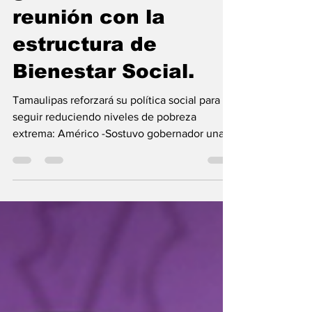
Américo -Sostuvo
gobernador una
reunión con la
estructura de
Bienestar Social.
Tamaulipas reforzará su política social para
seguir reduciendo niveles de pobreza
extrema: Américo -Sostuvo gobernador una
reunión con la estructura de Bienestar Social
Agosto 05 de 2026 Ciudad Victoria,
Tamaulipas.- El Gobierno del Estado
fortalecerá el trabajo de toda su estructura
territorial y de los gestores sociales para
seguir destacando en la reducción de los
indicadores de pobreza en Tamaulipas y