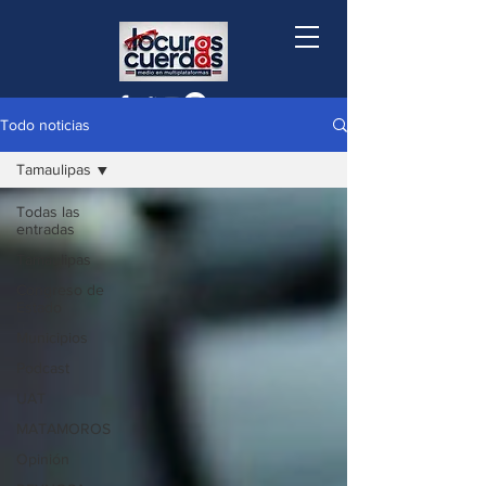
Todo noticias
Tamaulipas
Todas las
entradas
Tamaulipas
Congreso de
Estado
Municipios
Podcast
UAT
MATAMOROS
Opinión