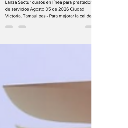
Lanza Sectur cursos en línea para prestadores
de servicios Agosto 05 de 2026 Ciudad
Victoria, Tamaulipas.- Para mejorar la calidad
del servicio, atender de forma adecuada y
fortalecer la competitividad, entre otras más,
la Secretaría de Turismo de Tamaulipas invita
a los prestadores de servicios turísticos a
participar en dos cursos en línea: “Atención
Turística para Personas con Discapacidad” y
“Concienciación Turística”. Benjamín
Hernández Rodríguez, secretario de Turismo
e