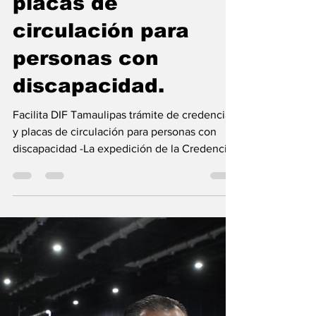
Tamaulipas trámite
de credencial y
placas de
circulación para
personas con
discapacidad.
Facilita DIF Tamaulipas trámite de credencial
y placas de circulación para personas con
discapacidad -La expedición de la Credencial
Nacional para Personas con Discapacidad y la
valoración para el trámite de placas
fortalecen la inclusión y favorecen una
movilidad más accesible Agosto 05 de 2026
Ciudad Victoria, Tamaulipas. Como parte de