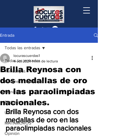
Entrada
Todas las entradas
locurascuerdas1
Todas las entradas
4 oct 2024
1 min de lectura
Brilla Reynosa con
Tamaulipas
dos medallas de oro
Congreso de Estado
en las paraolimpiadas
Municipios
nacionales.
Podcast
Brilla Reynosa con dos 
UAT
medallas de oro en las 
MATAMOROS
paraolimpiadas nacionales
Opinión