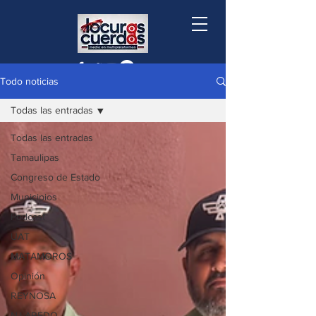
Todo noticias
Todas las entradas
Todas las entradas
Tamaulipas
Congreso de Estado
Municipios
Podcast
UAT
MATAMOROS
Opinión
REYNOSA
N.LAREDO