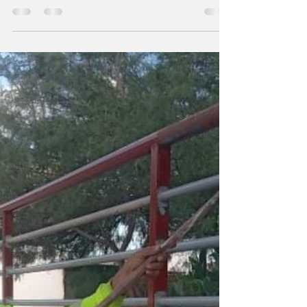
Reynosa limpieza y
chapoleo en colonia
Almendros..
Realizó Gobierno de Reynosa limpieza y
chapoleo en colonia Almendros ago 9, 2026.
El Gobierno Municipal de Reynosa que
preside el Alcalde Carlos Peña Ortiz continúa
con las acciones para mantener espacios
limpios y seguros para las familias de las
distintas colonias. Personal de la Secretaría
de Servicios Públicos que dirige José Antonio
Chávez Herrera realizó labores de limpieza y
chapoleo en el Circuito Girasoles, así como la
limpieza integral de la plaza ubicada en
Circuit