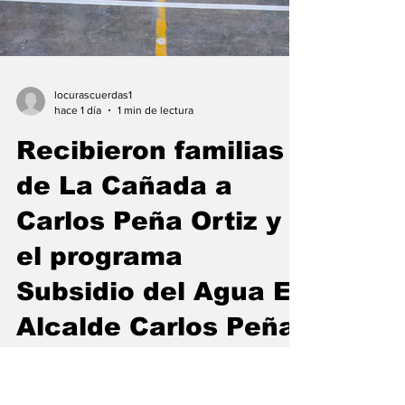
locurascuerdas1
hace 1 día
1 min de lectura
Recibieron familias