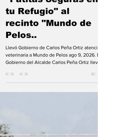
"Patitas Seguras en
tu Refugio" al
recinto "Mundo de
Pelos..
Llevó Gobierno de Carlos Peña Ortiz atención
veterinaria a Mundo de Pelos ago 9, 2026. El
Gobierno del Alcalde Carlos Peña Ortiz llevó
la Brigada Médica "Patitas Seguras en tu
Refugio" al recinto "Mundo de Pelos",
acercando los servicios veterinarios a las
mascotas bajo resguardo. En el refugio animal
fueron aplicadas vacunas antirrábicas y
desparasitaciones internas y externas,
fortaleciendo la atención preventiva y la
salud de los animales. El Gobierno de