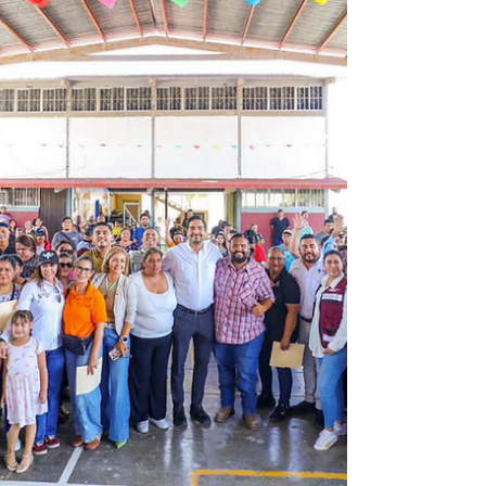
Municipal de Reynosa que preside el Alcalde
Carlos Peña Ortiz mantiene activo el
programa Acción y Conciencia para mejorar
la imagen urbana y recuperar espacios
públicos en beneficio de las familias de las
colonias populares. Como parte de esta
estrategia, el Secretario de Servicios Públicos
José Antonio Chávez Herrera coordinó las
labores en la colonia Campe