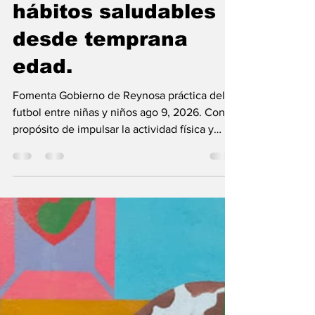
impulsar la actividad
física y fomentar
hábitos saludables
desde temprana
edad.
Fomenta Gobierno de Reynosa práctica del
futbol entre niñas y niños ago 9, 2026. Con el
propósito de impulsar la actividad física y
fomentar hábitos saludables desde temprana
edad, el Alcalde Carlos Peña Ortiz, promueve
la práctica del futbol entre las niñas y los
niños de la ciudad. A través de esta
disciplina, las nuevas generaciones tienen la
oportunidad de desarrollar sus habilidades
deportivas, fortalecer valores como la