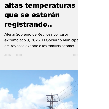
Reynosa exhorta a
las familias a tomar
medidas de
prevención ante las
altas temperaturas
que se estarán
registrando..
Alerta Gobierno de Reynosa por calor
extremo ago 9, 2026. El Gobierno Municipal
de Reynosa exhorta a las familias a tomar
medidas de prevención ante las altas
temperaturas que se estarán registrando
desde este inicio de semana. De acuerdo al
pronóstico, para este domingo 9 se espera