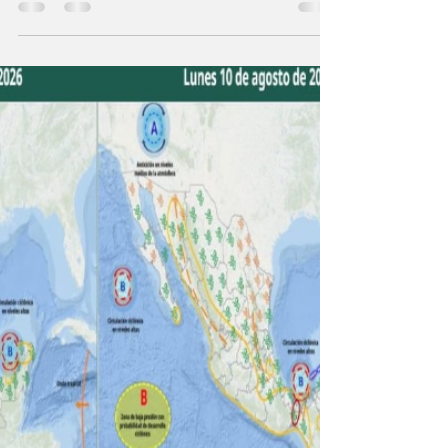
Suma Gobierno de Carlos Peña Ortiz
voluntades para apoyar a niños en regreso a
clases ago 9, 2026. Atendiendo la invitación
del Alcalde Carlos Peña Ortiz, el personal
administrativo del Instituto Reynosense para
la Cultura y las Artes participó en la Campaña
de Donación “Todos Somos Útiles”, que se
llevó a cabo del 8 de junio al 7 de agosto. En
un gesto de solidaridad, el equipo del IRCA
aportó recursos propios para la adquisición de
mochilas, útiles escolares y loncheras, a