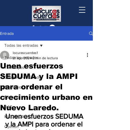
Entrada
Todas las entradas
locurascuerdas1
Todas las entradas
21 ago 2024
2 min de lectura
Unen esfuerzos
Tamaulipas
SEDUMA y la AMPI
Congreso de Estado
para ordenar el
Municipios
crecimiento urbano en
Podcast
Nuevo Laredo.
UAT
Unen esfuerzos SEDUMA 
MATAMOROS
y la AMPI para ordenar el 
Opinión