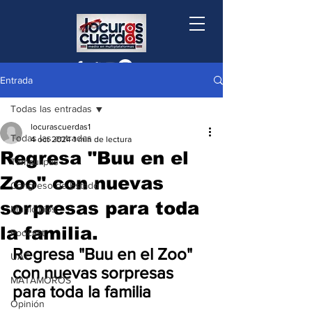
Entrada
Todas las entradas
locurascuerdas1
Todas las entradas
4 oct 2024
1 min de lectura
Regresa "Buu en el
Tamaulipas
Zoo" con nuevas
Congreso de Estado
sorpresas para toda
Municipios
la familia.
Podcast
Regresa "Buu en el Zoo" 
UAT
con nuevas sorpresas 
MATAMOROS
para toda la familia
Opinión