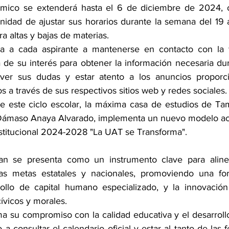
démico se extenderá hasta el 6 de diciembre de 2024, o
unidad de ajustar sus horarios durante la semana del 19 a
a altas y bajas de materias.
a a cada aspirante a mantenerse en contacto con la fa
de su interés para obtener la información necesaria dur
olver sus dudas y estar atento a los anuncios proporci
os a través de sus respectivos sitios web y redes sociales.
de este ciclo escolar, la máxima casa de estudios de Tam
r Dámaso Anaya Alvarado, implementa un nuevo modelo ac
nstitucional 2024-2028 "La UAT se Transforma".
n se presenta como un instrumento clave para alinear
 las metas estatales y nacionales, promoviendo una for
rollo de capital humano especializado, y la innovación
cívicos y morales.
rma su compromiso con la calidad educativa y el desarrollo
o a consultar el calendario oficial y estar al tanto de las 