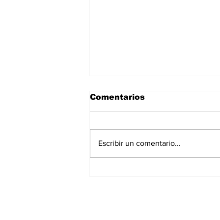
Comentarios
Escribir un comentario...
Anunciaron Gobierno
Municipal, PROFECO y
CANACO: Feria de
Regreso a Clases 2026 -
El evento que estimula
Suscríbete a nuestr