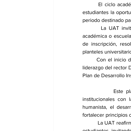
       El ciclo aca
estudiantes la oport
periodo destinado par
       La UAT invit
académica o escuela 
de inscripción, res
planteles universitari
       Con el inicio 
liderazgo del recto
Plan de Desarrollo I
           Este pla
institucionales con
humanista, el desar
fortalecer principios 
         La UAT reafi
estudiantes, invitand