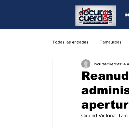
I
Todas las entradas
Tamaulipas
locurascuerdas1
4 
Opinión
REYNOSA
N.L
Reanuda
adminis
apertur
Ciudad Victoria, Tam