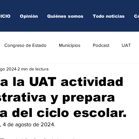
NICIO
Opinión
Quiénes somos
Todo noticias
C
Congreso de Estado
Municipios
Podcast
UAT
ago 2024
2 min de lectura
AREDO
TAMPICO
VICTORIA
 la UAT actividad
trativa y prepara
a del ciclo escolar.
., 4 de agosto de 2024.