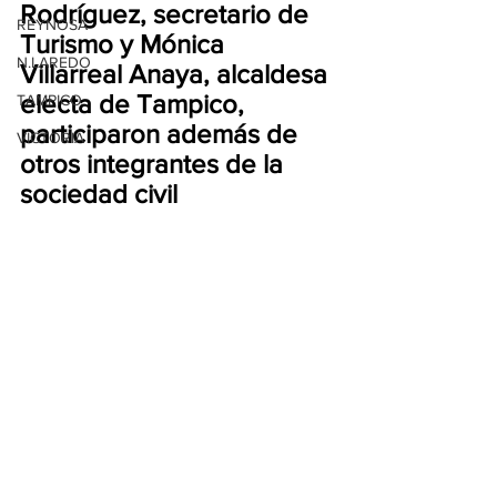
Rodríguez, secretario de 
REYNOSA
Turismo y Mónica 
N.LAREDO
Villarreal Anaya, alcaldesa 
electa de Tampico, 
TAMPICO
participaron además de 
VICTORIA
otros integrantes de la 
sociedad civil