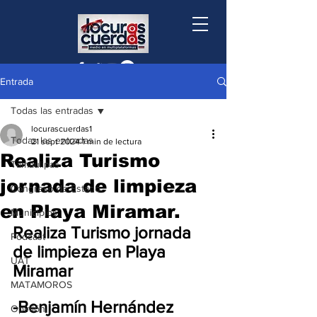
Entrada
Todas las entradas
locurascuerdas1
Todas las entradas
21 sept 2024
1 min de lectura
Realiza Turismo
Tamaulipas
jornada de limpieza
Congreso de Estado
en Playa Miramar.
Municipios
Realiza Turismo jornada 
Podcast
de limpieza en Playa 
UAT
Miramar
MATAMOROS
-Benjamín Hernández 
Opinión