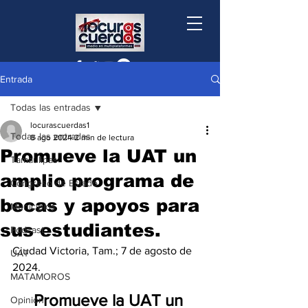
Entrada
Todas las entradas
locurascuerdas1
Todas las entradas
8 ago 2024
2 min de lectura
Promueve la UAT un
Tamaulipas
amplio programa de
Congreso de Estado
becas y apoyos para
Municipios
sus estudiantes.
Podcast
Ciudad Victoria, Tam.; 7 de agosto de 
UAT
2024.
MATAMOROS
Promueve la UAT un 
Opinión