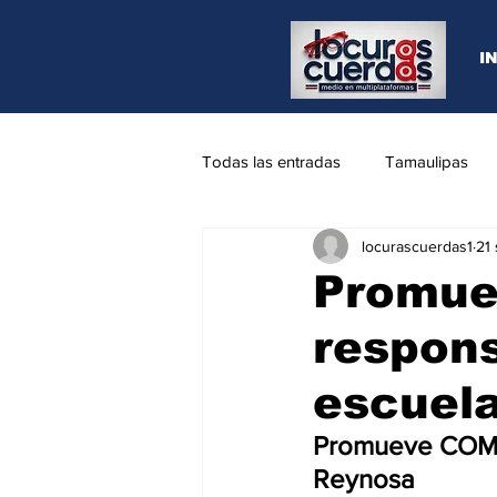
I
Todas las entradas
Tamaulipas
locurascuerdas1
21
Opinión
REYNOSA
N.L
Promue
respons
escuel
Promueve COMAP
Reynosa 