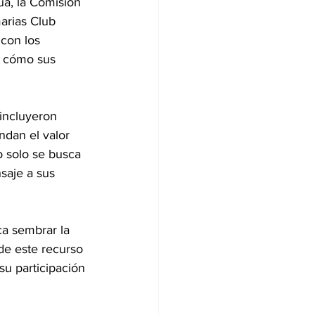
ua, la Comisión 
arias Club 
con los 
y cómo sus 
incluyeron 
dan el valor 
o solo se busca 
saje a sus 
ca sembrar la 
de este recurso 
u participación 