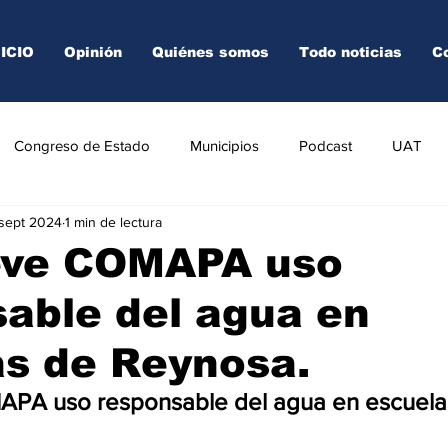
NICIO
Opinión
Quiénes somos
Todo noticias
C
Congreso de Estado
Municipios
Podcast
UAT
 sept 2024
1 min de lectura
AREDO
TAMPICO
VICTORIA
ve COMAPA uso
able del agua en
as de Reynosa.
A uso responsable del agua en escuela