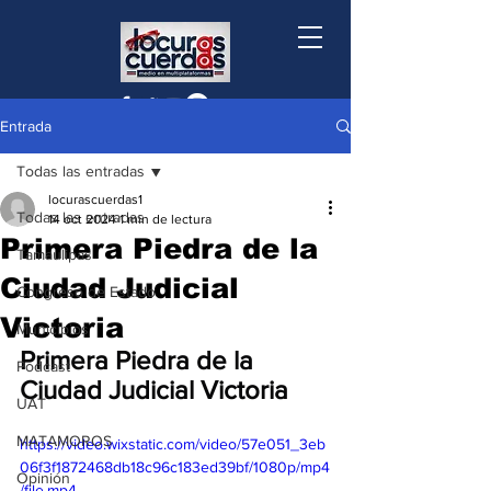
Entrada
Todas las entradas
locurascuerdas1
Todas las entradas
14 oct 2024
1 min de lectura
Primera Piedra de la
Tamaulipas
Ciudad Judicial
Congreso de Estado
Victoria
Municipios
Primera Piedra de la 
Podcast
Ciudad Judicial Victoria
UAT
MATAMOROS
https://video.wixstatic.com/video/57e051_3eb
06f3f1872468db18c96c183ed39bf/1080p/mp4
Opinión
/file.mp4