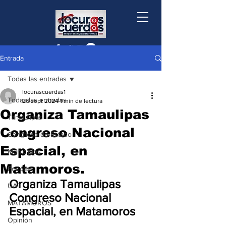
Entrada
Todas las entradas
locurascuerdas1
Todas las entradas
26 sept 2024
1 min de lectura
Organiza Tamaulipas
Tamaulipas
Congreso Nacional
Congreso de Estado
Espacial, en
Municipios
Matamoros.
Podcast
Organiza Tamaulipas 
UAT
Congreso Nacional 
MATAMOROS
Espacial, en Matamoros
Opinión