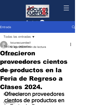
Entrada
Todas las entradas
locurascuerdas1
Todas las entradas
12 ago 2024
1 min de lectura
Ofrecieron
Tamaulipas
proveedores cientos
Congreso de Estado
de productos en la
Municipios
Feria de Regreso a
Podcast
Clases 2024.
UAT
Ofrecieron proveedores 
MATAMOROS
cientos de productos en 
Opinión