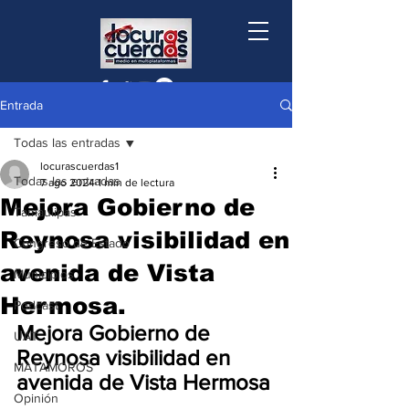
Entrada
Todas las entradas
locurascuerdas1
Todas las entradas
7 ago 2024
1 min de lectura
Mejora Gobierno de
Tamaulipas
Reynosa visibilidad en
Congreso de Estado
avenida de Vista
Municipios
Hermosa.
Podcast
Mejora Gobierno de 
UAT
Reynosa visibilidad en 
MATAMOROS
avenida de Vista Hermosa 
Opinión