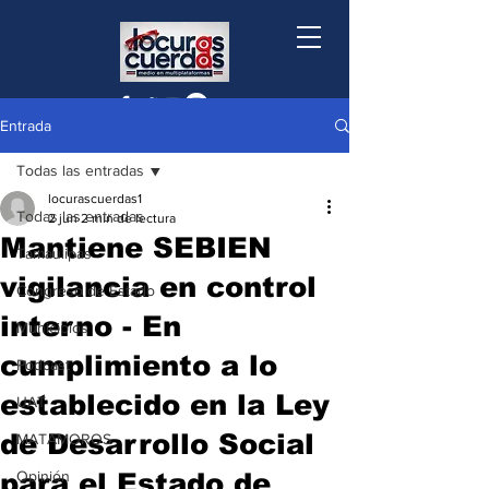
Entrada
Todas las entradas
locurascuerdas1
Todas las entradas
2 jun
2 min de lectura
Mantiene SEBIEN
Tamaulipas
vigilancia en control
Congreso de Estado
interno - En
Municipios
cumplimiento a lo
Podcast
establecido en la Ley
UAT
de Desarrollo Social
MATAMOROS
para el Estado de
Opinión