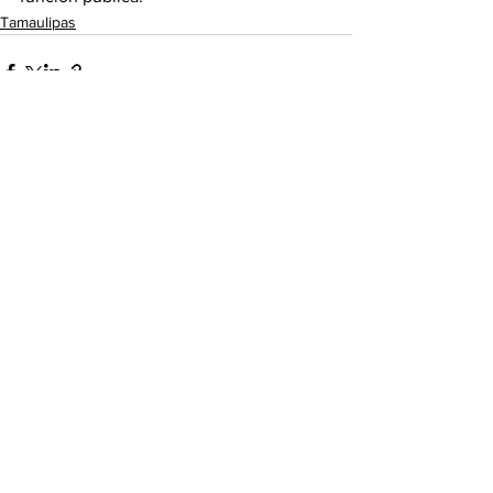
Tamaulipas
Ver todo
Entradas recientes