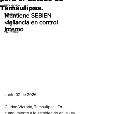
REYNOSA
Tamaulipas.
Mantiene SEBIEN 
N.LAREDO
vigilancia en control 
TAMPICO
interno
VICTORIA
Junio 02 de 2026
Ciudad Victoria, Tamaulipas.- En 
cumplimiento a lo establecido en la Ley 