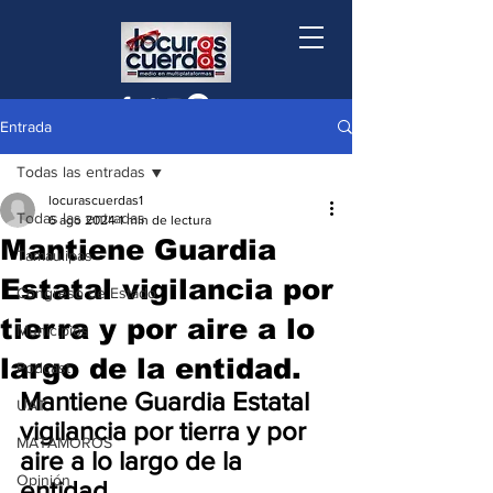
Entrada
Todas las entradas
locurascuerdas1
Todas las entradas
6 ago 2024
1 min de lectura
Mantiene Guardia
Tamaulipas
Estatal vigilancia por
Congreso de Estado
tierra y por aire a lo
Municipios
largo de la entidad.
Podcast
Mantiene Guardia Estatal 
UAT
vigilancia por tierra y por 
MATAMOROS
aire a lo largo de la 
Opinión
entidad