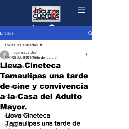
Entrada
Todas las entradas
locurascuerdas1
Todas las entradas
21 ago 2024
1 min de lectura
Lleva Cineteca
Tamaulipas
Tamaulipas una tarde
Congreso de Estado
de cine y convivencia
Municipios
a la Casa del Adulto
Podcast
Mayor.
UAT
Lleva Cineteca 
MATAMOROS
Tamaulipas una tarde de 
Opinión