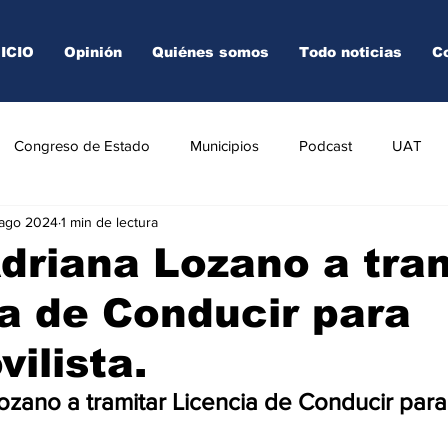
NICIO
Opinión
Quiénes somos
Todo noticias
C
Congreso de Estado
Municipios
Podcast
UAT
 ago 2024
1 min de lectura
AREDO
TAMPICO
VICTORIA
Adriana Lozano a tra
a de Conducir para
ilista.
Lozano a tramitar Licencia de Conducir para