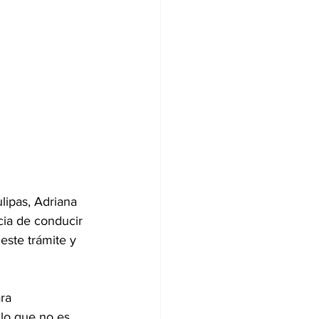
lipas, Adriana 
cia de conducir 
este trámite y 
ra 
lo que no es 