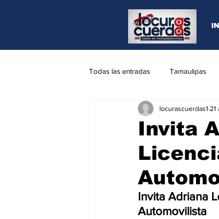
I
Todas las entradas
Tamaulipas
locurascuerdas1
21
Opinión
REYNOSA
N.L
Invita 
Licenci
Automov
Invita Adriana 
Automovilista