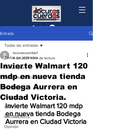
Entrada
Todas las entradas
locurascuerdas1
Todas las entradas
4 oct 2024
1 min de lectura
Invierte Walmart 120
Tamaulipas
mdp en nueva tienda
Congreso de Estado
Bodega Aurrera en
Municipios
Ciudad Victoria.
Podcast
Invierte Walmart 120 mdp 
UAT
en nueva tienda Bodega 
MATAMOROS
Aurrera en Ciudad Victoria
Opinión