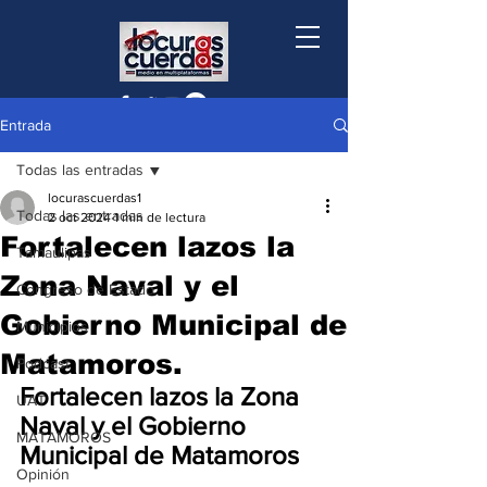
Entrada
Todas las entradas
locurascuerdas1
Todas las entradas
2 oct 2024
1 min de lectura
Fortalecen lazos la
Tamaulipas
Zona Naval y el
Congreso de Estado
Gobierno Municipal de
Municipios
Matamoros.
Podcast
Fortalecen lazos la Zona 
UAT
Naval y el Gobierno 
MATAMOROS
Municipal de Matamoros 
Opinión