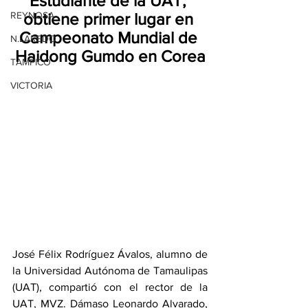
Estudiante de la UAT, 
REYNOSA
obtiene primer lugar en 
Campeonato Mundial de 
N.LAREDO
Haidong Gumdo en Corea
TAMPICO
VICTORIA
José Félix Rodríguez Ávalos, alumno de 
la Universidad Autónoma de Tamaulipas 
(UAT), compartió con el rector de la 
UAT, MVZ. Dámaso Leonardo Alvarado, 