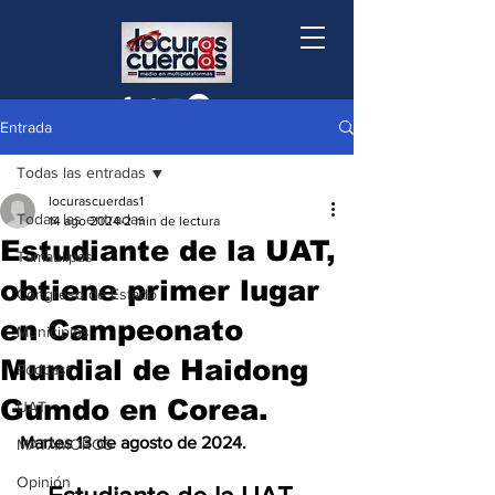
Entrada
Todas las entradas
locurascuerdas1
Todas las entradas
14 ago 2024
2 min de lectura
Estudiante de la UAT,
Tamaulipas
obtiene primer lugar
Congreso de Estado
en Campeonato
Municipios
Mundial de Haidong
Podcast
Gumdo en Corea.
UAT
Martes 13 de agosto de 2024.
MATAMOROS
Opinión