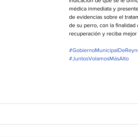
indicación de que se le brin
médica inmediata y present
de evidencias sobre el trata
de su perro, con la finalidad 
recuperación y reciba mejor t
#GobiernoMunicipalDeReyn
#JuntosVolamosMásAlto