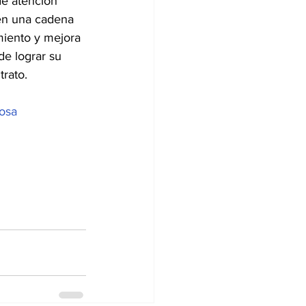
de atención 
en una cadena 
miento y mejora 
de lograr su 
rato. 
osa