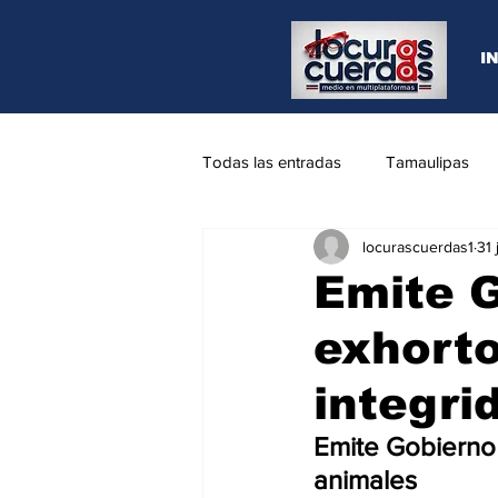
I
Todas las entradas
Tamaulipas
locurascuerdas1
31 
Opinión
REYNOSA
N.L
Emite 
exhorto
integri
Emite Gobierno
animales 