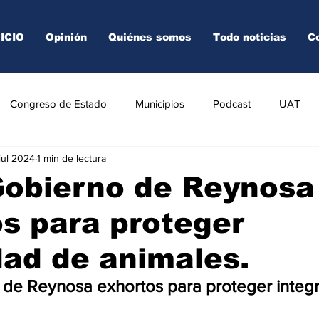
NICIO
Opinión
Quiénes somos
Todo noticias
C
Congreso de Estado
Municipios
Podcast
UAT
jul 2024
1 min de lectura
AREDO
TAMPICO
VICTORIA
Gobierno de Reynosa
s para proteger
dad de animales.
 de Reynosa exhortos para proteger integr