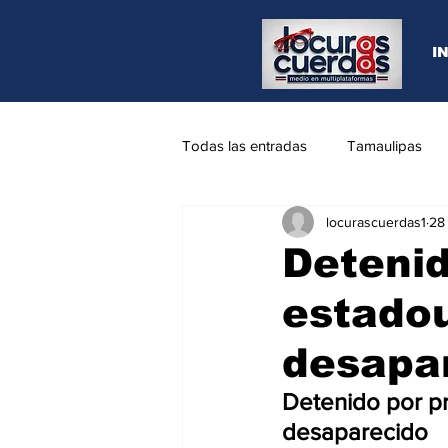
I
Todas las entradas
Tamaulipas
locurascuerdas1
28
Opinión
REYNOSA
N.L
Detenid
estado
desapa
Detenido por p
desaparecido