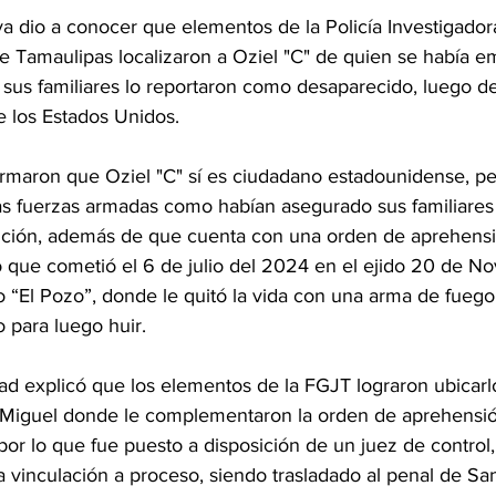
 dio a conocer que elementos de la Policía Investigadora 
e Tamaulipas localizaron a Oziel "C" de quien se había em
us familiares lo reportaron como desaparecido, luego de 
 los Estados Unidos.
irmaron que Oziel "C" sí es ciudadano estadounidense, pe
as fuerzas armadas como habían asegurado sus familiare
ición, además de que cuenta con una orden de aprehensi
o que cometió el 6 de julio del 2024 en el ejido 20 de N
“El Pozo”, donde le quitó la vida con una arma de fueg
o para luego huir.
ad explicó que los elementos de la FGJT lograron ubicarlo
 Miguel donde le complementaron la orden de aprehensió
por lo que fue puesto a disposición de un juez de control, 
la vinculación a proceso, siendo trasladado al penal de Sa