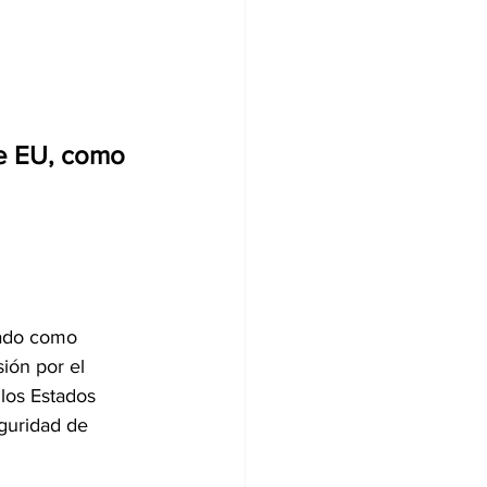
e EU, como 
tado como 
ión por el 
los Estados 
guridad de 