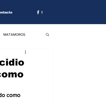
ontacto
MATAMOROS
cidio
 como
ado como 