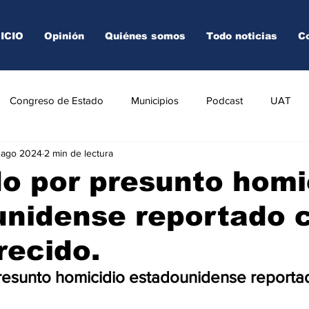
NICIO
Opinión
Quiénes somos
Todo noticias
C
Congreso de Estado
Municipios
Podcast
UAT
 ago 2024
2 min de lectura
AREDO
TAMPICO
VICTORIA
o por presunto homi
unidense reportado
recido.
resunto homicidio estadounidense report