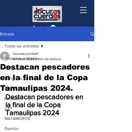
Entrada
Todas las entradas
locurascuerdas1
Todas las entradas
24 sept 2024
2 min de lectura
Destacan pescadores
Tamaulipas
en la final de la Copa
Congreso de Estado
Tamaulipas 2024.
Municipios
Destacan pescadores en 
Podcast
la final de la Copa 
UAT
Tamaulipas 2024
MATAMOROS
Opinión