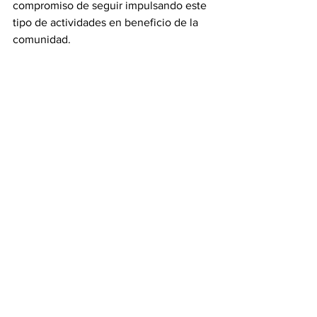
compromiso de seguir impulsando este 
tipo de actividades en beneficio de la 
comunidad.
Así, la Copa Tamaulipas 2024 cierra con 
broche de oro, dejando una huella en el 
corazón de los pescadores y las familias 
que disfrutaron de un fin de semana 
lleno de emociones en la presa Vicente 
Guerrero.
Tamaulipas
Ver todo
Entradas recientes