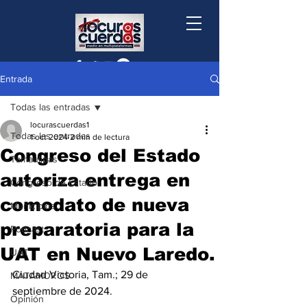
Entrada
Todas las entradas
locurascuerdas1
Todas las entradas
1 oct 2024
2 min de lectura
Congreso del Estado
Tamaulipas
autoriza entrega en
Congreso de Estado
comodato de nueva
Municipios
preparatoria para la
Podcast
UAT en Nuevo Laredo.
UAT
Ciudad Victoria, Tam.; 29 de 
MATAMOROS
septiembre de 2024.
Opinión