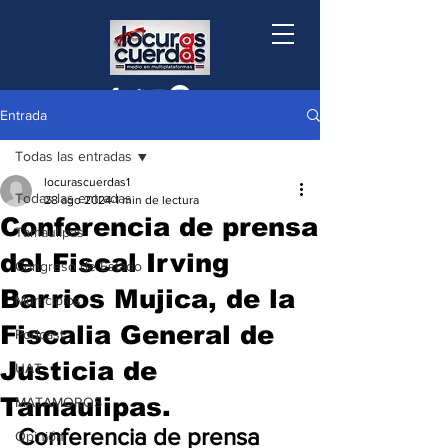
Entrada
Todas las entradas
locurascuerdas1
Todas las entradas
28 ago 2024
1 min de lectura
Conferencia de prensa
Tamaulipas
del Fiscal Irving
Congreso de Estado
Barrios Mujica, de la
Municipios
Fiscalia General de
Podcast
Justicia de
UAT
Tamaulipas.
MATAMOROS
Conferencia de prensa 
Opinión