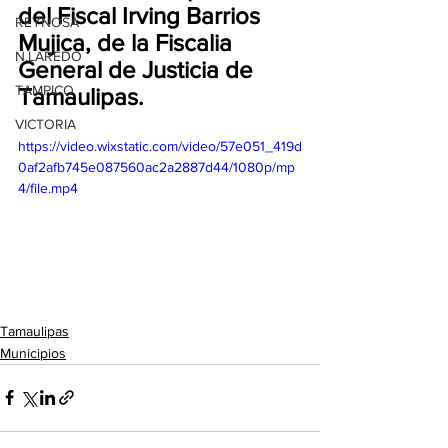
del Fiscal Irving Barrios 
REYNOSA
Mujica, de la Fiscalia 
N.LAREDO
General de Justicia de 
TAMPICO
Tamaulipas.
VICTORIA
https://video.wixstatic.com/video/57e051_419d
0af2afb745e087560ac2a2887d44/1080p/mp
4/file.mp4
Tamaulipas
Municipios