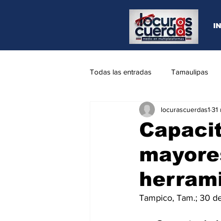
I
Todas las entradas
Tamaulipas
locurascuerdas1
31
Opinión
REYNOSA
N.L
Capacit
mayores
herrami
Tampico, Tam.; 30 d