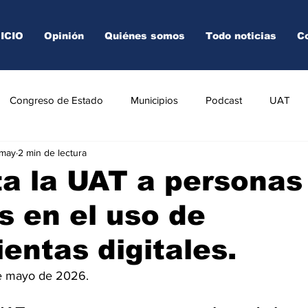
NICIO
Opinión
Quiénes somos
Todo noticias
C
Congreso de Estado
Municipios
Podcast
UAT
 may
2 min de lectura
AREDO
TAMPICO
VICTORIA
a la UAT a personas
 en el uso de
entas digitales.
e mayo de 2026.