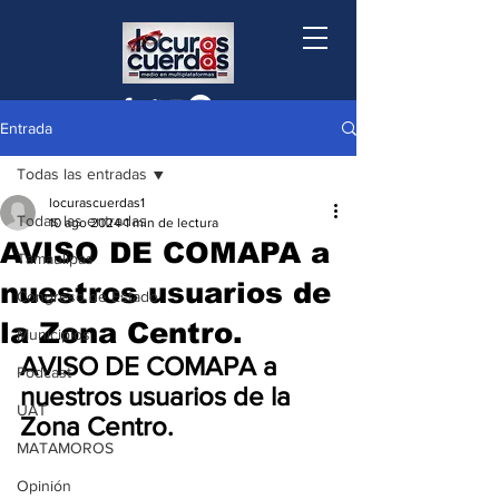
Entrada
Todas las entradas
locurascuerdas1
Todas las entradas
10 ago 2024
1 min de lectura
AVISO DE COMAPA a
Tamaulipas
nuestros usuarios de
Congreso de Estado
la Zona Centro.
Municipios
AVISO DE COMAPA a 
Podcast
nuestros usuarios de la 
UAT
Zona Centro.
MATAMOROS
Opinión