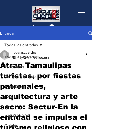
Entrada
Todas las entradas
locurascuerdas1
Todas las entradas
10 may
2 min de lectura
Atrae Tamaulipas
Tamaulipas
turistas, por fiestas
Congreso de Estado
patronales,
Municipios
arquitectura y arte
Podcast
sacro: Sectur-En la
UAT
entidad se impulsa el
MATAMOROS
turismo religioso con
Opinión