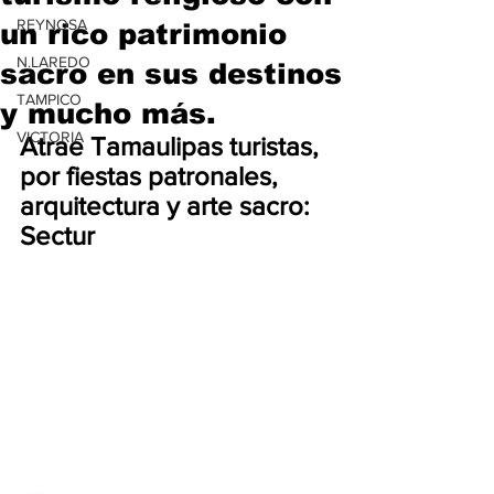
REYNOSA
un rico patrimonio
N.LAREDO
sacro en sus destinos
TAMPICO
y mucho más.
VICTORIA
Atrae Tamaulipas turistas, 
por fiestas patronales, 
arquitectura y arte sacro: 
Sectur