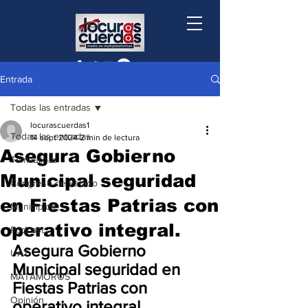
Entrada
Todas las entradas
locurascuerdas1
Todas las entradas
14 sept 2024
2 min de lectura
Asegura Gobierno
Tamaulipas
Municipal seguridad
Congreso de Estado
en Fiestas Patrias con
Municipios
operativo integral.
Podcast
Asegura Gobierno 
UAT
Municipal seguridad en 
MATAMOROS
Fiestas Patrias con 
Opinión
operativo integral 