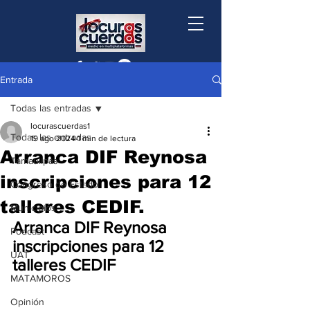
Entrada
Todas las entradas
locurascuerdas1
Todas las entradas
19 ago 2024
1 min de lectura
Arranca DIF Reynosa
Tamaulipas
inscripciones para 12
Congreso de Estado
talleres CEDIF.
Municipios
Arranca DIF Reynosa 
Podcast
inscripciones para 12 
UAT
talleres CEDIF
MATAMOROS
Opinión