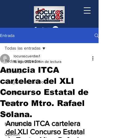
Entrada
Todas las entradas
locurascuerdas1
Todas las entradas
16 ago 2024
3 min de lectura
Anuncia ITCA
Tamaulipas
cartelera del XLI
Congreso de Estado
Concurso Estatal de
Municipios
Teatro Mtro. Rafael
Podcast
Solana.
UAT
Anuncia ITCA cartelera 
MATAMOROS
del XLI Concurso Estatal 
Opinión