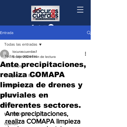
Entrada
Todas las entradas
locurascuerdas1
Todas las entradas
5 sept 2024
1 min de lectura
Ante precipitaciones,
Tamaulipas
realiza COMAPA
Congreso de Estado
limpieza de drenes y
Municipios
pluviales en
Podcast
diferentes sectores.
UAT
Ante precipitaciones, 
MATAMOROS
realiza COMAPA limpieza 
Opinión