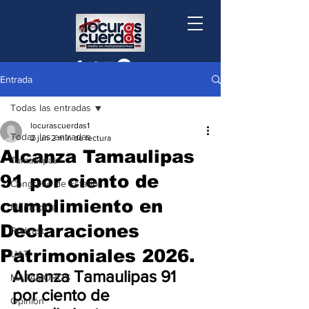
Entrada
Todas las entradas
locurascuerdas1
Todas las entradas
2 jun
2 min de lectura
Alcanza Tamaulipas
Tamaulipas
91 por ciento de
Congreso de Estado
cumplimiento en
Municipios
Declaraciones
Podcast
Patrimoniales 2026.
UAT
Alcanza Tamaulipas 91 
MATAMOROS
por ciento de 
Opinión