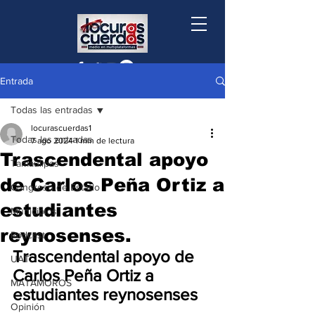
Entrada
Todas las entradas
locurascuerdas1
Todas las entradas
7 ago 2024
1 min de lectura
Trascendental apoyo
Tamaulipas
de Carlos Peña Ortiz a
Congreso de Estado
estudiantes
Municipios
reynosenses.
Podcast
Trascendental apoyo de 
UAT
Carlos Peña Ortiz a 
MATAMOROS
estudiantes reynosenses 
Opinión