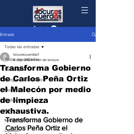
Entrada
Todas las entradas
locurascuerdas1
Todas las entradas
4 sept 2024
1 min de lectura
Transforma Gobierno
Tamaulipas
de Carlos Peña Ortiz
Congreso de Estado
el Malecón por medio
Municipios
de limpieza
Podcast
exhaustiva.
UAT
Transforma Gobierno de 
MATAMOROS
Carlos Peña Ortiz el 
Opinión