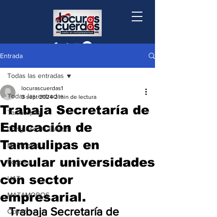
Entrada
Todas las entradas
locurascuerdas1
Todas las entradas
3 sept 2024
2 min de lectura
Trabaja Secretaría de
Tamaulipas
Educación de
Congreso de Estado
Tamaulipas en
Municipios
vincular universidades
Podcast
con sector
UAT
empresarial.
MATAMOROS
Trabaja Secretaría de 
Opinión