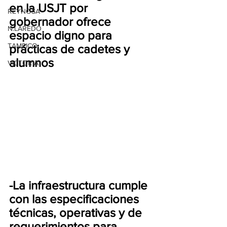
en la USJT por 
REYNOSA
gobernador ofrece 
N.LAREDO
espacio digno para 
TAMPICO
prácticas de cadetes y 
alumnos
VICTORIA
-La infraestructura cumple 
con las especificaciones 
técnicas, operativas y de 
requerimientos para 