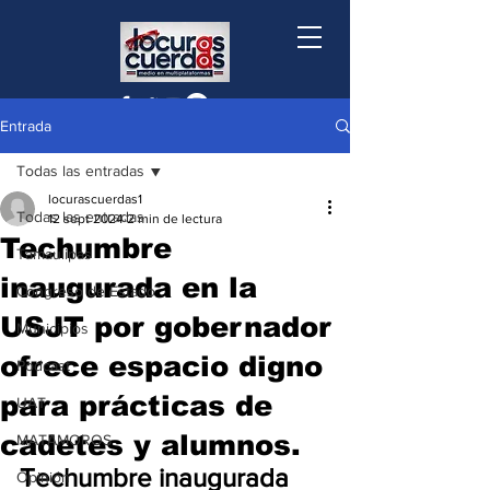
Entrada
Todas las entradas
locurascuerdas1
Todas las entradas
12 sept 2024
2 min de lectura
Techumbre
Tamaulipas
inaugurada en la
Congreso de Estado
USJT por gobernador
Municipios
ofrece espacio digno
Podcast
para prácticas de
UAT
cadetes y alumnos.
MATAMOROS
Techumbre inaugurada 
Opinión