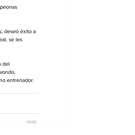
mpeonas 
, deseó éxito a 
al, se les 
 del 
wondo, 
mo entrenador.