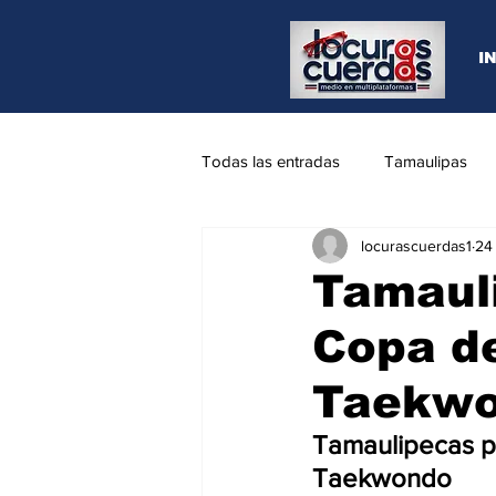
I
Todas las entradas
Tamaulipas
locurascuerdas1
24
Opinión
REYNOSA
N.L
Tamauli
Copa de
Taekwo
Tamaulipecas pa
Taekwondo