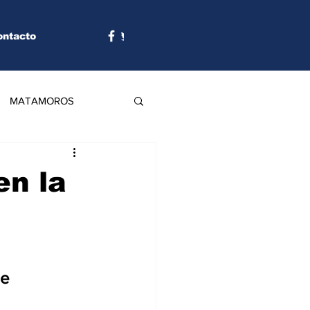
ontacto
MATAMOROS
en la
e 