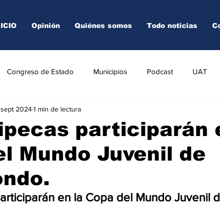
NICIO
Opinión
Quiénes somos
Todo noticias
C
Congreso de Estado
Municipios
Podcast
UAT
 sept 2024
1 min de lectura
AREDO
TAMPICO
VICTORIA
pecas participarán 
l Mundo Juvenil de
ndo.
rticiparán en la Copa del Mundo Juvenil d