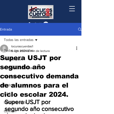
Entrada
Todas las entradas
locurascuerdas1
Todas las entradas
6 ago 2024
2 min de lectura
Supera USJT por
Tamaulipas
segundo año
Congreso de Estado
consecutivo demanda
Municipios
de alumnos para el
Podcast
ciclo escolar 2024.
UAT
Supera USJT por 
MATAMOROS
segundo año consecutivo 
Opinión