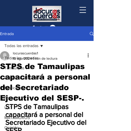
Entrada
Todas las entradas
locurascuerdas1
Todas las entradas
19 ago 2024
1 min de lectura
STPS de Tamaulipas
Tamaulipas
capacitará a personal
Congreso de Estado
del Secretariado
Municipios
Ejecutivo del SESP-.
Podcast
STPS de Tamaulipas 
UAT
capacitará a personal del 
MATAMOROS
Secretariado Ejecutivo del 
Opinión
SESP