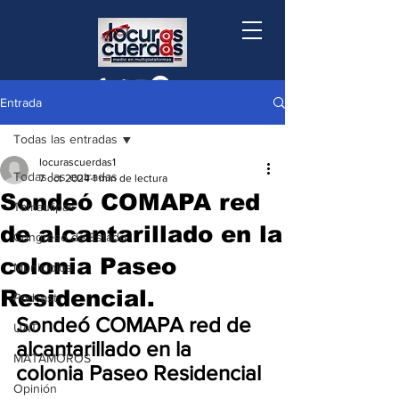
Entrada
Todas las entradas
locurascuerdas1
Todas las entradas
7 oct 2024
1 min de lectura
Sondeó COMAPA red
Tamaulipas
de alcantarillado en la
Congreso de Estado
colonia Paseo
Municipios
Residencial.
Podcast
Sondeó COMAPA red de 
UAT
alcantarillado en la 
MATAMOROS
colonia Paseo Residencial 
Opinión