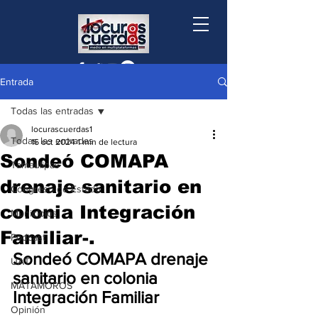
Entrada
Todas las entradas
locurascuerdas1
Todas las entradas
16 oct 2024
1 min de lectura
Sondeó COMAPA
Tamaulipas
drenaje sanitario en
Congreso de Estado
colonia Integración
Municipios
Familiar-.
Podcast
Sondeó COMAPA drenaje 
UAT
sanitario en colonia 
MATAMOROS
Integración Familiar
Opinión