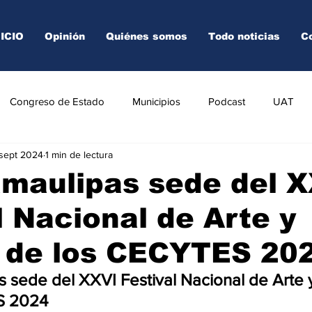
NICIO
Opinión
Quiénes somos
Todo noticias
C
Congreso de Estado
Municipios
Podcast
UAT
 sept 2024
1 min de lectura
AREDO
TAMPICO
VICTORIA
maulipas sede del 
l Nacional de Arte y
 de los CECYTES 202
 sede del XXVI Festival Nacional de Arte y
S 2024