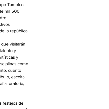
Expo Tampico, 
de mil 500 
tre 
tivos 
e la república.
 que visitarán 
alento y 
tísticas y 
isciplinas como 
nto, cuento 
bujo, escolta 
fía, oratoria, 
 festejos de 