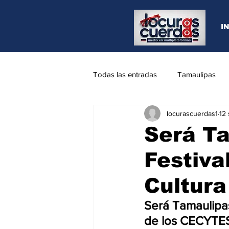
I
Todas las entradas
Tamaulipas
locurascuerdas1
12
Opinión
REYNOSA
N.L
Será Ta
Festiva
Cultura
Será Tamaulipas
de los CECYTE