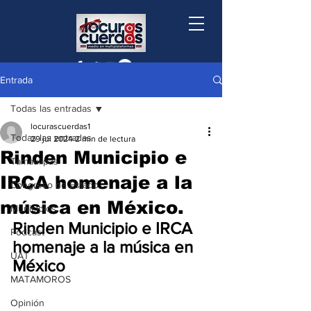
Entrada
Todas las entradas
locurascuerdas1
Todas las entradas
29 jul 2024
2 min de lectura
Rinden Municipio e
Tamaulipas
IRCA homenaje a la
Congreso de Estado
música en México.
Municipios
Rinden Municipio e IRCA 
Podcast
homenaje a la música en 
UAT
México 
MATAMOROS
Opinión