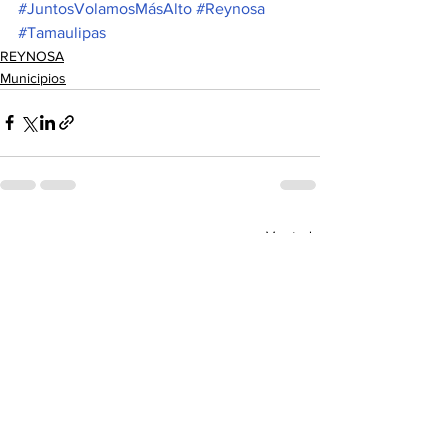
#JuntosVolamosMásAlto
#Reynosa
#Tamaulipas
REYNOSA
Municipios
Ver todo
Entradas recientes