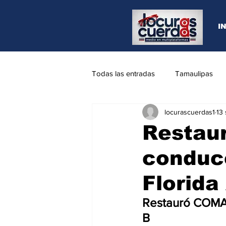
I
Todas las entradas
Tamaulipas
locurascuerdas1
13
Opinión
REYNOSA
N.L
Restau
conducc
Florida 
Restauró COMAPA
B