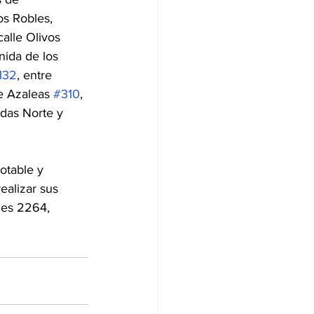
s Robles, 
alle Olivos 
nida de los 
132
, entre 
e Azaleas 
#310
, 
das Norte y 
otable y 
ealizar sus 
nes 2264, 