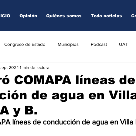
NICIO
Opinión
Quiénes somos
Todo noticias
C
Congreso de Estado
Municipios
Podcast
UAT
 sept 2024
1 min de lectura
AREDO
TAMPICO
VICTORIA
ró COMAPA líneas de
ión de agua en Vill
A y B.
 líneas de conducción de agua en Villa F