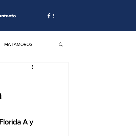
ontacto
MATAMOROS
a
lorida A y 