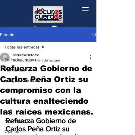
Entrada
Todas las entradas
locurascuerdas1
Todas las entradas
30 ago 2024
1 min de lectura
Refuerza Gobierno de
Tamaulipas
Carlos Peña Ortiz su
Congreso de Estado
compromiso con la
Municipios
cultura enalteciendo
Podcast
las raíces mexicanas.
UAT
Refuerza Gobierno de 
MATAMOROS
Carlos Peña Ortiz su 
Opinión