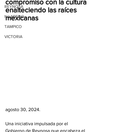
compromiso con la cultura 
REYNOSA
enalteciendo las raíces 
mexicanas
N.LAREDO
TAMPICO
VICTORIA
agosto 30, 2024.
Una iniciativa impulsada por el 
Gobierno de Reynosa que encabeza el 