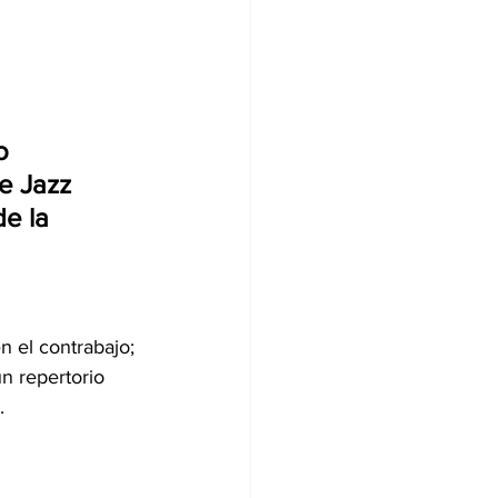
o 
e Jazz 
e la 
 el contrabajo; 
un repertorio 
. 