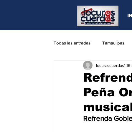
I
Todas las entradas
Tamaulipas
locurascuerdas1
16
Opinión
REYNOSA
N.L
Refrend
Peña Or
musical
Refrenda Gobier