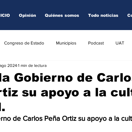
NICIO
Opinión
Quiénes somos
Todo noticias
C
Congreso de Estado
Municipios
Podcast
UAT
 ago 2024
1 min de lectura
AREDO
TAMPICO
VICTORIA
a Gobierno de Carlo
tiz su apoyo a la cul
.
no de Carlos Peña Ortiz su apoyo a la cult