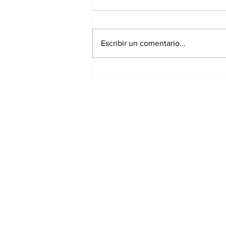
Escribir un comentario...
Disney reconoce a nivel
mundial talento de
estudiante de la UAT.
Suscríbete a nuestr