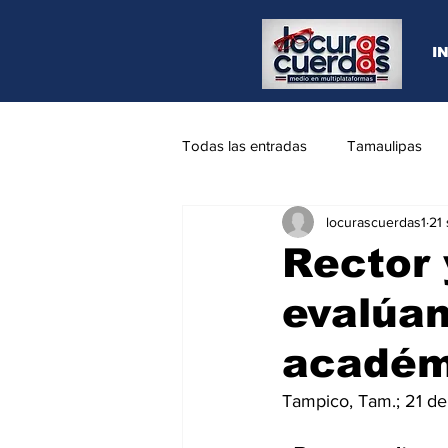
I
Todas las entradas
Tamaulipas
locurascuerdas1
21
Opinión
REYNOSA
N.L
Rector 
evalúan
académ
Tampico, Tam.; 21 d