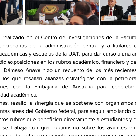
, realizado en el Centro de Investigaciones de la Faculta
ncionarios de la administración central y a titulares de
 académicas y escuelas de la UAT, para dar curso a una a
ió exposiciones en los rubros académico, financiero y de
e, Dámaso Anaya hizo un recuento de los más recientes
e los que resaltan alianzas estratégicas con la petroler
iones con la Embajada de Australia para concretar
lidad académica.
emas, resaltó la sinergia que se sostiene con organismos
intas áreas del Gobierno federal, para seguir ampliando 
intos rubros que beneficien directamente a estudiantes y 
se trabaja con gran optimismo sobre los avances en l
tancia del esfuerzo conjunto para generar proyectos que