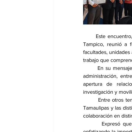
      Este encuentro
Tampico, reunió a fu
facultades, unidades
trabajo que comprend
       En su mensaj
administración, entr
apertura de relac
investigación y movi
        Entre otros t
Tamaulipas y las dist
colaboración en dist
       Expresó que 
enfatizando la impor