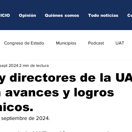
NICIO
Opinión
Quiénes somos
Todo noticias
C
Congreso de Estado
Municipios
Podcast
UAT
 sept 2024
2 min de lectura
AREDO
TAMPICO
VICTORIA
y directores de la U
 avances y logros
icos.
e septiembre de 2024.