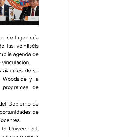
d de Ingeniería 
 las veintiséis 
mplia agenda de 
 vinculación.
 avances de su 
a Woodside y la 
 programas de 
 del Gobierno de 
oportunidades de 
docentes.
a Universidad, 
 buscan mejorar 