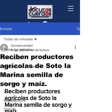
Entrada
Todas las entradas
locurascuerdas1
Todas las entradas
5 ago 2024
2 min de lectura
Reciben productores
Tamaulipas
agrícolas de Soto la
Congreso de Estado
Marina semilla de
Municipios
sorgo y maíz.
Podcast
Reciben productores 
UAT
agrícolas de Soto la 
MATAMOROS
Marina semilla de sorgo y 
Opinión
maíz